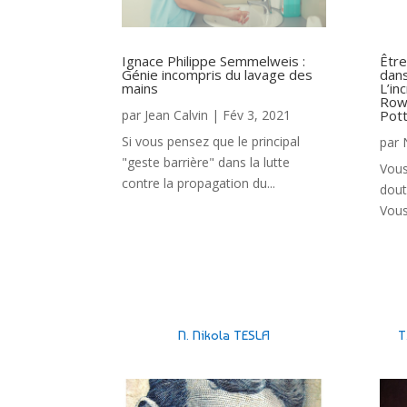
Ignace Philippe Semmelweis :
Être
Génie incompris du lavage des
dans
mains
L’in
Rowl
par
Jean Calvin
|
Fév 3, 2021
Pot
Si vous pensez que le principal
par
"geste barrière" dans la lutte
Vous
contre la propagation du...
dout
Vous
N. Nikola TESLA
T