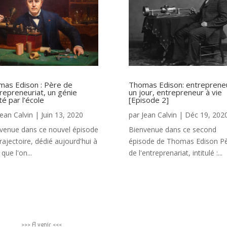
mas Edison : Père de
Thomas Edison: entreprene
trepreneuriat, un génie
un jour, entrepreneur à vie
té par l’école
[Episode 2]
Jean Calvin
|
Juin 13, 2020
par
Jean Calvin
|
Déc 19, 202
venue dans ce nouvel épisode
Bienvenue dans ce second
rajectoire, dédié aujourd'hui à
épisode de Thomas Edison P
 que l'on...
de l'entreprenariat, intitulé :...
>>> A venir <<<