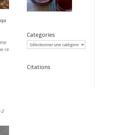
 qui
Categories
orme
Categories
ue ce
Citations
 2