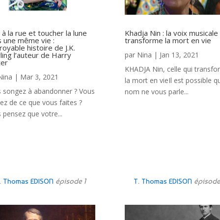
 à la rue et toucher la lune
Khadja Nin : la voix musicale
 une même vie :
transforme la mort en vie
croyable histoire de J.K.
ing l’auteur de Harry
par
Nina
|
Jan 13, 2021
ter
KHADJA Nin, celle qui transf
Nina
|
Mar 3, 2021
la mort en vieIl est possible q
 songez à abandonner ? Vous
nom ne vous parle...
ez de ce que vous faites ?
 pensez que votre...
. Thomas EDISON
épisode 1
T. Thomas EDISON
épisode