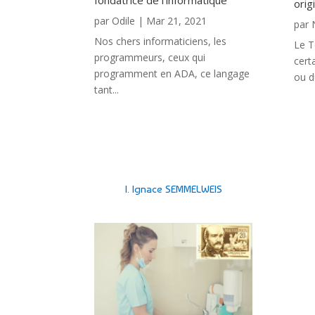
fondatrice de l’informatique
orig
par
Odile
|
Mar 21, 2021
par
Nos chers informaticiens, les
Le T
programmeurs, ceux qui
cert
programment en ADA, ce langage
ou d
tant...
I. Ignace SEMMELWEIS