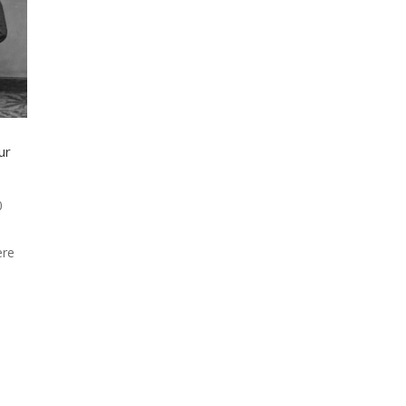
ur
0
ère