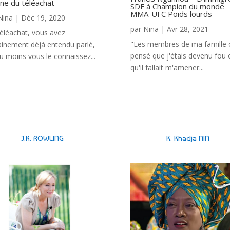
ine du téléachat
SDF à Champion du monde
MMA-UFC Poids lourds
Nina
|
Déc 19, 2020
par
Nina
|
Avr 28, 2021
éléachat, vous avez
"Les membres de ma famille 
ainement déjà entendu parlé,
pensé que j'étais devenu fou 
u moins vous le connaissez...
qu'il fallait m'amener...
J.K. ROWLING
K. Khadja NIN